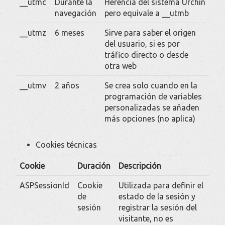
__utmc
Durante la
Herencia del sistema Urchin
navegación
pero equivale a __utmb
__utmz
6 meses
Sirve para saber el origen
del usuario, si es por
tráfico directo o desde
otra web
__utmv
2 años
Se crea solo cuando en la
programación de variables
personalizadas se añaden
más opciones (no aplica)
Cookies técnicas
Cookie
Duración
Descripción
ASPSessionId
Cookie
Utilizada para definir el
de
estado de la sesión y
sesión
registrar la sesión del
visitante, no es