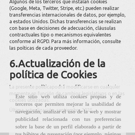
Algunos de los terceros que instalan cookies
(Google, Meta, Twitter, Stripe, etc.) pueden realizar
transferencias internacionales de datos, por ejemplo,
a estados Unidos. Dichas transferencias se realizan
con base en decisiones de adecuación, cláusulas
contractuales tipo o mecanismos equivalentes
conforme al RGPD. Para más información, consulte
las poíticas de cada proveedor.
6.Actualización de la
política de Cookies
La presente políticapodrá modificarse en cualquier
momente en función de cambios legislativos o en las
Este sitio web utiliza cookies propias y de
cookies utilizadas.
terceros que permiten mejorar la usabilidad de
Última actualización: septiembre 2025
navegación, analizar el uso de la web y mostrar
publicidad relacionada con tus preferencias
sobre la base de un perfil elaborado a partir de
tus hábitos de navegación (por ejemplo, páginas