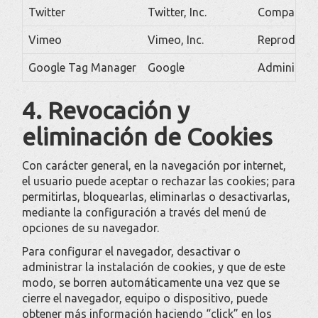
Twitter
Twitter, Inc.
Compartir c
Vimeo
Vimeo, Inc.
Reproducció
Google Tag Manager
Google
Administra 
4. Revocación y
eliminación de Cookies
Con carácter general, en la navegación por internet,
el usuario puede aceptar o rechazar las cookies; para
permitirlas, bloquearlas, eliminarlas o desactivarlas,
mediante la configuración a través del menú de
opciones de su navegador.
Para configurar el navegador, desactivar o
administrar la instalación de cookies, y que de este
modo, se borren automáticamente una vez que se
cierre el navegador, equipo o dispositivo, puede
obtener más información haciendo “click” en los