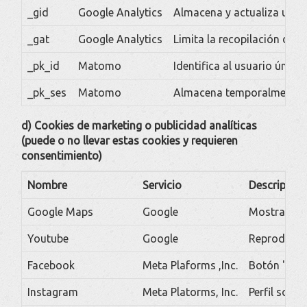
_gid
Google Analytics
Almacena y actualiza un va
_gat
Google Analytics
Limita la recopilación de d
_pk_id
Matomo
Identifica al usuario único
_pk_ses
Matomo
Almacena temporalmente dat
d) Cookies de marketing o publicidad analíticas
(puede o no llevar estas cookies y requieren
consentimiento)
Nombre
Servicio
Descripción
Google Maps
Google
Mostrar map
Youtube
Google
Reproducció
Facebook
Meta Plaforms ,Inc.
Botón 'Me g
Instagram
Meta Platorms, Inc.
Perfil soci